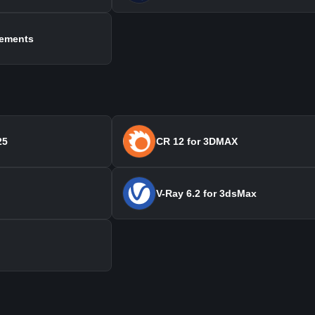
lements
25
CR 12 for 3DMAX
V-Ray 6.2 for 3dsMax