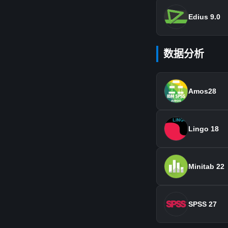
Edius 9.0
数据分析
Amos28
Lingo 18
Minitab 22
SPSS 27