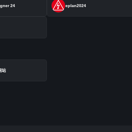
igner 24
eplan2024
网站