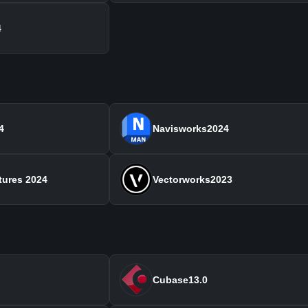
4
4
Navisworks2024
tures 2024
Vectorworks2023
Cubase13.0