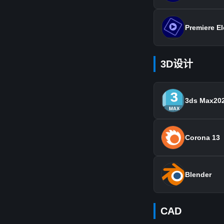
Premiere E
3D设计
3ds Max20
Corona 13
Blender
CAD