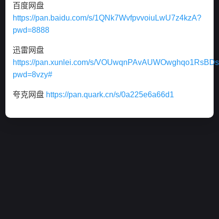
百度网盘
https://pan.baidu.com/s/1QNk7WvfpvvoiuLwU7z4kzA?
pwd=8888
迅雷网盘
https://pan.xunlei.com/s/VOUwqnPAvAUWOwghqo1RsBD
pwd=8vzy#
夸克网盘
https://pan.quark.cn/s/0a225e6a66d1