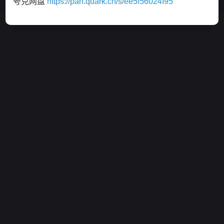
夸克网盘
https://pan.quark.cn/s/ee5f56024f95