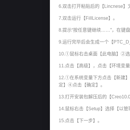
6.双击打开粘贴后的【Lincnese
7.双击运行【FillLicense】。
8.提示“按任意键继续……”，在键盘
9.运行完毕后会生成一个【PTC_D_
10.①鼠标右击桌面【此电脑】②
11.点击【高级】，点击【环境变
12.①在系统变量下方点击【新建】②输入
定】④点击【确定】。
13.打开安装包解压后的【Creo10.
14.鼠标右击【Setup】选择【以
15.点击【下一步】。