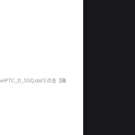
\PTC_D_SSQ.dat③点击【确