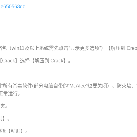
e2ce650563dc
】压缩包（win11及以上系统需先点击“显示更多选项”）【解压到 Creo10.
rack】选择【解压到 Crack】。
所有杀毒软件(部分电脑自带的“McAfee”也要关闭）、防火墙、Wind
正常运行。
件夹。
复制】。
选择【粘贴】。