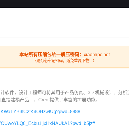
本站所有压缩包统一解压密码：
xiaomipc.net
（请务必牢记密码，避免重复下载！）
决方案设计软件，设计工程师可将其用于产品仿真、3D 机械设计、
化和直接建模产品…，Creo 提供了丰富的扩展功能。
/s/1iKWaTYB3fC2tKrtOHzwtUg?pwd=8888
m/s/VOUwoYLQ8_Ecbu1IjxHxNAUkA1?pwd=b5jz#