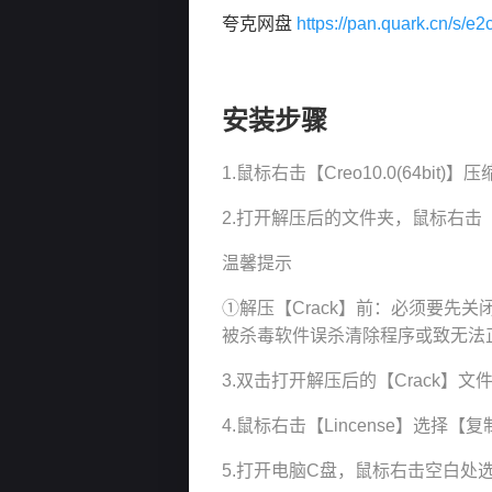
夸克网盘
https://pan.quark.cn/s/
安装步骤
1.鼠标右击【Creo10.0(64bit)
2.打开解压后的文件夹，鼠标右击【C
温馨提示
①解压【Crack】前：必须要先关闭“
被杀毒软件误杀清除程序或致无法
3.双击打开解压后的【Crack】文
4.鼠标右击【Lincense】选择【
5.打开电脑C盘，鼠标右击空白处