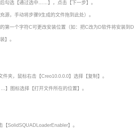
】后勾选【通过选中……】，点击【下一步】。
填充源，手动将步骤9生成的文件拖到此处）。
中的第一个字符C可更改安装位置（如：把C改为D软件将安装到
安装】。
文件夹，鼠标右击【Creo10.0.0.0】选择【复制】。
ribut……】图标选择【打开文件所在的位置】。
olidSQUADLoaderEnabler】。