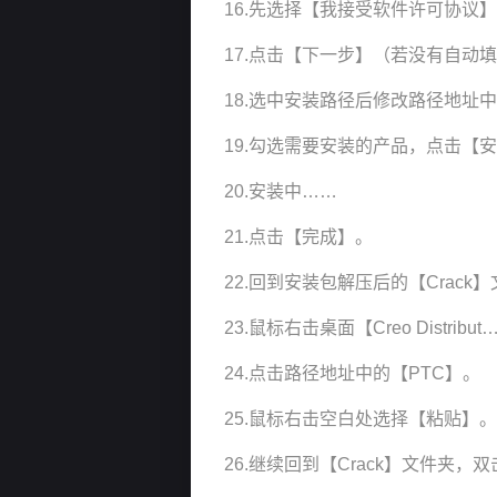
16.先选择【我接受软件许可协议
17.点击【下一步】（若没有自动
18.选中安装路径后修改路径地址
19.勾选需要安装的产品，点击【
20.安装中……
21.点击【完成】。
22.回到安装包解压后的【Crack】
23.鼠标右击桌面【Creo Dist
24.点击路径地址中的【PTC】。
25.鼠标右击空白处选择【粘贴】。
26.继续回到【Crack】文件夹，双击【S