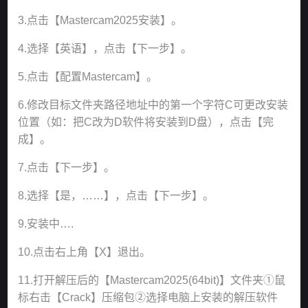
3.点击【Mastercam2025安装】。
4.选择【英语】，点击【下一步】。
5.点击【配置Mastercam】。
6.修改目标文件夹路径地址中的第一个字符C可更改安装
位置（如：把C改为D软件将安装到D盘），点击【完
成】。
7.点击【下一步】。
8.选择【是，……】，点击【下一步】。
9.安装中….
10.点击右上角【X】退出。
11.打开解压后的【Mastercam2025(64bit)】文件夹①鼠
标右击【Crack】压缩包②选择电脑上安装的解压软件