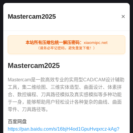
×
Mastercam2025
本站所有压缩包统一解压密码：
xiaomipc.net
（请务必牢记密码，避免重复下载！）
Mastercam2025
Mastercam是一款高效专业的实用型CAD/CAM设计辅助
工具，集二维绘图、三维实体造型、曲面设计、体素拼
合、数控编程、刀具路径模拟及真实感模拟等多种功能
于一身，能够帮助用户轻松设计各种复杂的曲线、曲面
零件、刀具路径等。
百度网盘
https://pan.baidu.com/s/16bjH4od1GpuHvqxrcz-kAg?