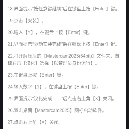
18.界面提示“按任意键继续”后在键盘上按【Enter】键。
19.点击【安装】。
20.输入【Y】，在键盘上按【Enter】键。
21.界面提示“驱动安装完成”后在键盘上按【Enter】键。
22.打开解压后的【Mastercam2025(64bit)】文件夹，鼠
标右击【汉化】选择【以管理员身份运行】。
23.在键盘上按【Enter】键。
24.输入数字【1】，在键盘上按【Enter】键。
25.界面提示“汉化完成……”后点击右上角【X】关闭。
26.双击桌面【Mastercam2025】图标启动软件。
27.点击右上角【X】关闭。