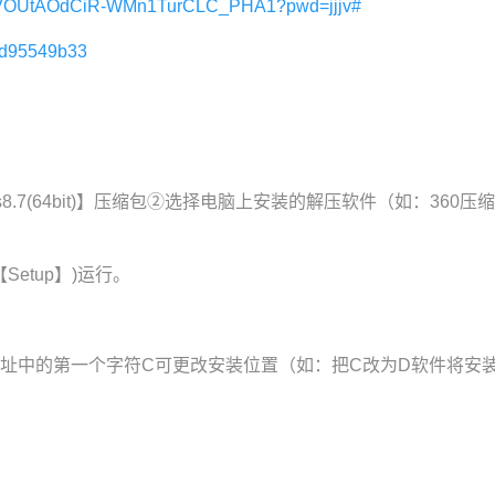
m/s/VOUtAOdCiR-WMn1TurCLC_PHA1?pwd=jjjv#
f7d95549b33
s8.7(64bit)】压缩包②选择电脑上安装的解压软件（如：360
etup】)运行。
路径地址中的第一个字符C可更改安装位置（如：把C改为D软件将安