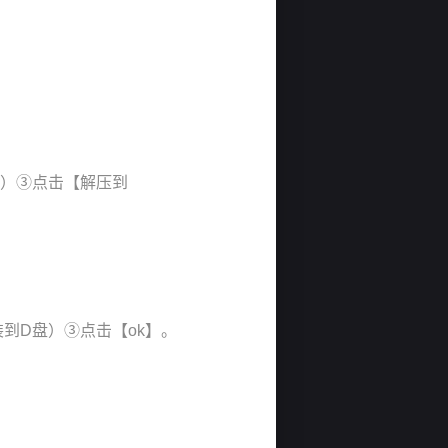
压缩）③点击【解压到
装到D盘）③点击【ok】。