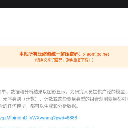
本站所有压缩包统一解压密码：
xiaomipc.net
（请务必牢记密码，避免重复下载！）
界面简单、数据和分析结果以图形显示，为研究人员提供广泛的模型
、无序类别（计数）、计数或这些变量类型的组合观测变量都可以进
含的任何模型，都可以生成和分析数据。
s/1vgzMfbinidnDllnWXvynmg?pwd=8888