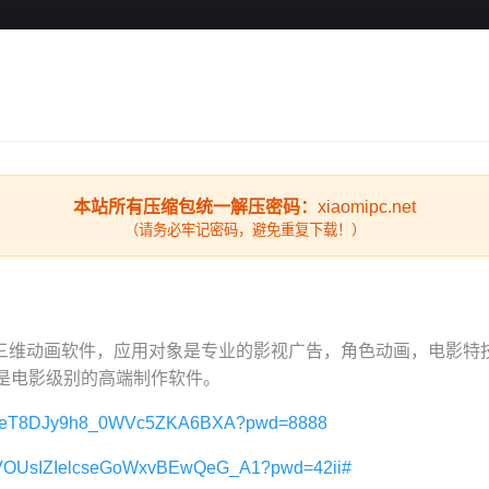
本站所有压缩包统一解压密码：
xiaomipc.net
（请务必牢记密码，避免重复下载！）
界顶级的三维动画软件，应用对象是专业的影视广告，角色动画，电影特
是电影级别的高端制作软件。
m/s/1eT8DJy9h8_0WVc5ZKA6BXA?pwd=8888
m/s/VOUsIZIelcseGoWxvBEwQeG_A1?pwd=42ii#