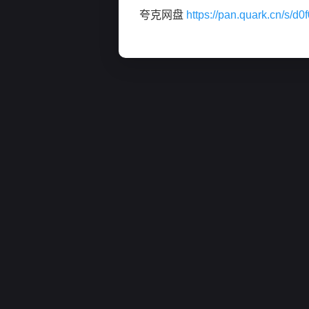
夸克网盘
https://pan.quark.cn/s/d